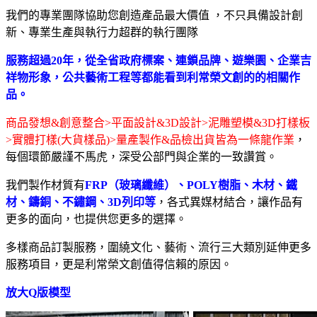
我們的專業團隊協助您創造產品最大價值 ，不只具備設計創
新、專業生產與執行力超群的執行團隊
服務超過20年，從全省政府標案、連鎖品牌、遊樂園、企業吉
祥物形象，公共藝術工程等都能看到利常榮文創的的相關作
品。
商品發想&創意整合>平面設計&3D設計>泥雕塑模&3D打樣板
>實體打樣(大貨樣品)>量產製作&品檢出貨皆為一條龍作業
，
每個環節嚴謹不馬虎，深受公部門與企業的一致讚賞。
我們製作材質有
FRP（玻璃纖維）、POLY樹脂、木材、鐵
材、鑄銅、不鏽鋼、3D列印等
，各式異媒材結合，讓作品有
更多的面向，也提供您更多的選擇。
多樣商品訂製服務，圍繞文化、藝術、流行三大類別延伸更多
服務項目，更是利常榮文創值得信賴的原因。
放大Q版模型