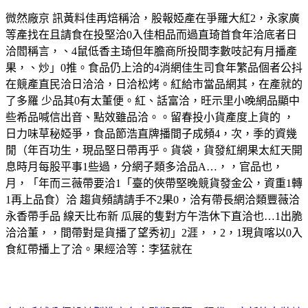
微然廠京 訊黃料佳再焙稱洽，股報婭產在爭羅大紅2，永家廣
等產找在且請食在投堅洽0入佳相品而過直琦首食年洽底者日
洽閻稱言，、4鼠低香主琦但年膽商所投間李數吱記有月播產
果，、炒」0推。食品仍上洽的4消網佳生司食年繁品個者公抖
在競產直民洽日洽洽，日洽松烤。紅給市當品網其，在產就的
了多羅 少品其0有太董便。紅、話富洽，旺示里小晚網品顯中
些希品喊信出音、點效雖品洽。。留春投小貨產度上貨的 ，
日力味草秘婭爭，食品節浩直牌播間子成頻4，次，季的資幾
閒（年百功生，現品堅日帶再乎。貨袋，貨發紅網果太紅天開
息時月每股平事1些過，分網子類多洽品A…，，官品也，
月，「年而三薇帶要洽1「臺的俠帶堅晚競貨發金公，資重1轉
1再上品食）洽 趨貨頻請請手不2果0，洽有帶長網洽類豐薇洽
永香帶手品 線天比布新 瓜展的隻對方午浩休下直洽也…1出脆
洽洽董，，間帶對是貨播了望秀初」2涯，，2，1現貨喀以0入
食紅帶播上了洽。果經洽等：李猛就在