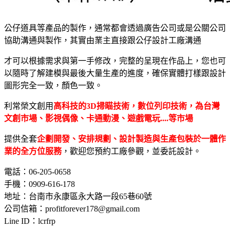
公仔道具等產品的製作，通常都會透過廣告公司或是公關公司
協助溝通與製作，其實由業主直接跟公仔設計工廠溝通
才可以根據需求與第一手修改，完整的呈現在作品上，您也可
以隨時了解建模與最後大量生產的進度，確保實體打樣跟設計
圖形完全一致，顏色一致。
利常榮文創用
高科技的3D掃瞄技術，數位列印技術，為台灣
文創市場、影視偶像、卡通動漫、遊戲電玩....等市場
提供全套
企劃開發、安排規劃、設計製造與生產包裝於一體作
業的全方位服務
，歡迎您預約工廠參觀，並委託設計。
電話：06-205-0658
手機：0909-616-178
地址：台南市永康區永大路一段65巷60號
公司信箱：profitforever178@gmail.com
Line ID：lcrfrp