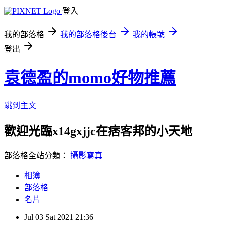
登入
我的部落格
我的部落格後台
我的帳號
登出
袁德盈的momo好物推薦
跳到主文
歡迎光臨x14gxjjc在痞客邦的小天地
部落格全站分類：
攝影寫真
相簿
部落格
名片
Jul
03
Sat
2021
21:36