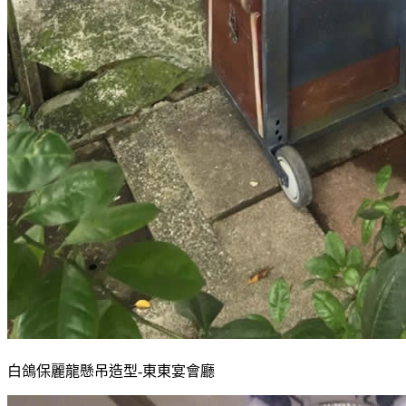
白鴿保麗龍懸吊造型-東東宴會廳