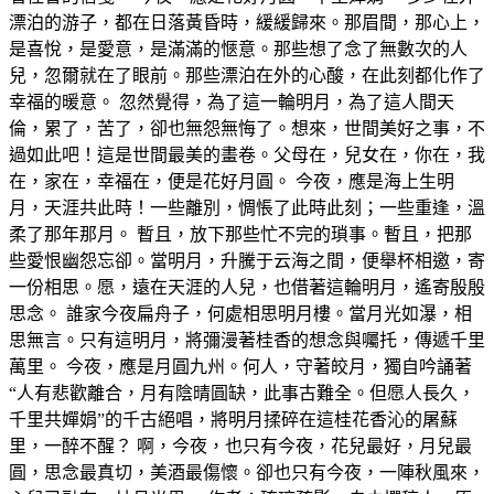
漂泊的游子，都在日落黃昏時，緩緩歸來。那眉間，那心上，
是喜悅，是愛意，是滿滿的愜意。那些想了念了無數次的人
兒，忽爾就在了眼前。那些漂泊在外的心酸，在此刻都化作了
幸福的暖意。 忽然覺得，為了這一輪明月，為了這人間天
倫，累了，苦了，卻也無怨無悔了。想來，世間美好之事，不
過如此吧！這是世間最美的畫卷。父母在，兒女在，你在，我
在，家在，幸福在，便是花好月圓。 今夜，應是海上生明
月，天涯共此時！一些離別，惆悵了此時此刻；一些重逢，溫
柔了那年那月。 暫且，放下那些忙不完的瑣事。暫且，把那
些愛恨幽怨忘卻。當明月，升騰于云海之間，便舉杯相邀，寄
一份相思。愿，遠在天涯的人兒，也借著這輪明月，遙寄殷殷
思念。 誰家今夜扁舟子，何處相思明月樓。當月光如瀑，相
思無言。只有這明月，將彌漫著桂香的想念與囑托，傳遞千里
萬里。 今夜，應是月圓九州。何人，守著皎月，獨自吟誦著
“人有悲歡離合，月有陰晴圓缺，此事古難全。但愿人長久，
千里共嬋娟”的千古絕唱，將明月揉碎在這桂花香沁的屠蘇
里，一醉不醒？ 啊，今夜，也只有今夜，花兒最好，月兒最
圓，思念最真切，美酒最傷懷。卻也只有今夜，一陣秋風來，