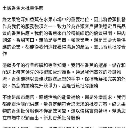
土城香蕉大批量供應
綠之果物深知香蕉在水果市場中的重要地位，因此將香蕉批發
作為我們的服務強項之一，致力於為各類客戶提供穩定且高品
質的香蕉供應。我們的香蕉來自於精挑細選的優質果園，果肉
飽滿、香甜可口，無論是零售商、餐飲業者，還是需要大量供
應的企業，都能從我們這裡獲得滿意的產品。臺北香蕉批發合
作
憑藉多年的行業經驗和專業知識，我們在香蕉的選品、儲存和
配送上擁有領先的技術和管理體系。通過我們高效的冷鏈物
流，香蕉能夠以最佳狀態送達您的手中，保持新鮮和完美的外
觀，為您的業務提升競爭力。基隆香蕉批發服務
不論是超市銷售、路跑活動的能量補給，還是外燴需求，我們
都能靈活調配供應，量身定制符合您需求的批發方案。綠之果
物的香蕉批發服務不僅高效可靠，還以價格實惠著稱，幫助您
在市場中脫穎而出。新北香蕉批發服務