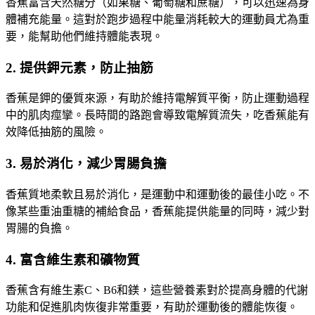
香蕉富含天然糖分（如果糖、葡萄糖和蔗糖），可以迅速為身
體補充能量。這對於跑步過程中能量消耗較大的運動員尤為重
要，能幫助他們維持體能表現。
2.
提供鉀元素，防止抽筋
香蕉是鉀的優質來源，有助於維持電解質平衡，防止運動過程
中的肌肉痙攣。長時間的路跑會導致電解質流失，吃香蕉能有
效降低抽筋的風險。
3.
易於消化，減少胃腸負擔
香蕉質地柔軟且易於消化，是運動中和運動後的最佳小吃。不
像某些重油重糖的補給食品，香蕉能提供能量的同時，減少對
胃腸的負擔。
4.
富含維生素和礦物質
香蕉含有維生素C、B6和鎂，這些營養素對於提高身體的代謝
功能和促進肌肉恢復非常重要，有助於運動後的體能恢復。