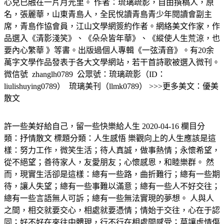
心兒已融在一片月光里。 作者：琉璃疏影，自由撰稿人，原
名，張麗華，山東青島人，全民悅讀青島青少年閱讀會副主
席，青島作協會員，江山文學網簽約作者。網絡美文作家，作
品選入《清影淺笑》、《朵朵皆年華》、《縱使人生荒涼，也
要內心繁華 》等書。出版過個人專輯《一弦清音》。有20余
萬字文學作品發表于各大文學網站，若干首詩歌被選入微刊。
微信號 zhanglh0789 公眾號：琉璃疏影（ID：
liulishuying0789） 琉璃美刊（llmk0789） >>>更多美文：優美
散文
許一些美好給自己，留一些快樂給人生 2020-04-16 欄目分
類：抒情散文 標題分類：人生感悟 樂觀向上的人生應該是這
樣：努力工作，微笑生活；待人真誠，做事熱情；永懷希望，
從不絕望；善待家人，友愛朋友；心懷感恩，和睦樂群。 然
而，現實生活卻是這樣：總有一些路，曲折難行；總有一些期
待，讓人失望；總有一些事難以滿意；總有一些人不好交往；
總有一些言語無人可訴；總有一些無法實現的夢想。 人與人
之間，相交就要交心，相處就要憑情；情始于交往，心在于認
同；好不好在來往中體現，行不行在相處間感受；莫讓虛情傷