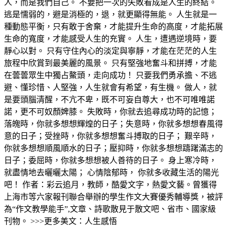
人，而是我們自己。 不要把一次的失敗看成是人生的終結。
逃是懦弱的，避是消極的，退，就更顯得無能。 人生就是一
種動態平衡，只有敢于舍棄，才能提升生命的高度，才能拓展
生命的寬度，才能感受人生的充實。 人生，遭遇逆境時，要
靜心以對。 只有守住內心的淡定與寧靜，才能在茫茫的人生
旅程中欣賞到最美麗的風景。 只有堅強地奮斗和拼搏，才能
在蕓蕓眾生中獨占鰲頭，走向成功！ 只要我們勇承擔、不逃
避、懂珍惜、人堅強，人生就會有希望，有生機。 做人，就
是要頭腦清醒，不亢不卑，既不可妄自尊大，也不可唯唯諾
諾，更不可奴顏婢膝。 失敗時，你就去追尋成功時的記憶；
落魄時，你就多想想輝煌的日子；失意時，你就多想想春風得
意的日子；受挫時，你就多想想奮斗搏取的日子； 艱辛時，
你就多想想順風順水的日子；壓抑時，你就多想想躊躇滿志的
日子；委屈時，你就多想想被人善待的日子。 身上寒冷時，
就盡情地去曬曬太陽； 心情陰郁時， 你就多收藏生活的陽光
吧！ 作者：彩云追月，教師，酷愛文字，熱愛文藝。曾獲得
上海市等六家報刊聯合舉辦的學生作文大賽優秀輔導獎，被評
為“作文教學能手”,文章、詩歌散見于散文吧、省市、國家級
刊物。 >>>更多美文：人生感悟