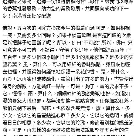
選擇綠之果物，選擇一份值得信賴的合作夥伴。讓我們以專業
的香蕉批發服務，助力您的業務發展，共同邁向成功的下一
步！南港香蕉批發配送
佛說，五百次的回眸方換來今生的擦肩而過 可是，如果相視
一笑，又需要多少回眸？ 如果相談甚歡呢 是否這回眸的次數
足以把脖子給回斷了呢？ 所以，佛曰“不可說” 所以，佛曰“只
可意會不可言傳” 不記得，守候了多少年。他們說“五百年了”
五百年，是多少個四季輪回？是多少的風霜侵蝕？是多少的失
望希翼？ 風，算什么，可以用細細的香味賄賂，讓風來也輕
去也輕，并懂得如何謹慎地保護一朵花的香。 霜，算什么。
再冷再冰再凍也能被融化。盡管付出了許多的努力，盡管使出
渾身的解數，方能嫣紅一點點，可是，夠了，霜的要求不多，
它，懂得。 雨，算什么。細細綿綿的勸說嘮叨也好，如潑如
瀑的暴怒大吼也罷，都無法動搖一點點意志。任你細說狂落，
哪怕只剩下最后一瓣花，也依然含笑無悔。 露，算什么。多
少次，它以它的晶瑩鉆進心扉？多少次，它以它的透明，訴說
著日日的相思？多少次，它以它的玲瓏，修飾著別樣的嬌羞滴
滴。可是，再怎樣的柔情款款依然無法說服堅守五百年的信