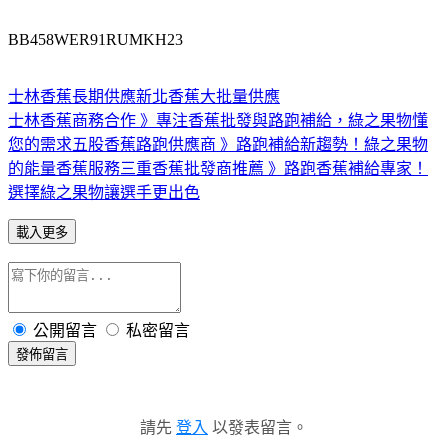
BB458WER91RUMKH23
士林香蕉長期供應
新北香蕉大批量供應
士林香蕉商務合作 》專注香蕉批發與路跑補給，綠之果物懂
您的需求
五股香蕉路跑供應商 》路跑補給新趨勢！綠之果物
的能量香蕉服務
三重香蕉批發商推薦 》路跑香蕉補給專家！
選擇綠之果物讓選手更出色
載入更多
公開留言
私密留言
發佈留言
請先
登入
以發表留言。