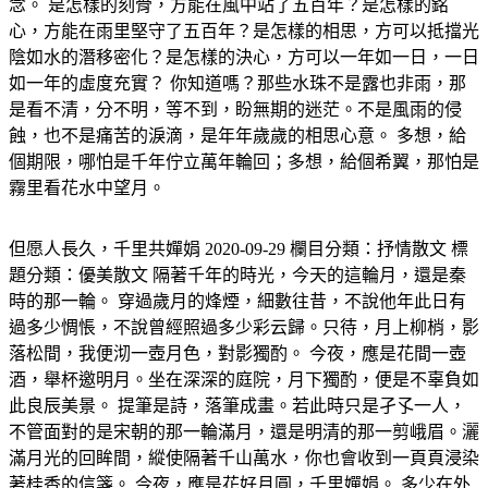
念。 是怎樣的刻骨，方能在風中站了五百年？是怎樣的銘
心，方能在雨里堅守了五百年？是怎樣的相思，方可以抵擋光
陰如水的潛移密化？是怎樣的決心，方可以一年如一日，一日
如一年的虛度充實？ 你知道嗎？那些水珠不是露也非雨，那
是看不清，分不明，等不到，盼無期的迷茫。不是風雨的侵
蝕，也不是痛苦的淚滴，是年年歲歲的相思心意。 多想，給
個期限，哪怕是千年佇立萬年輪回；多想，給個希翼，那怕是
霧里看花水中望月。
但愿人長久，千里共嬋娟 2020-09-29 欄目分類：抒情散文 標
題分類：優美散文 隔著千年的時光，今天的這輪月，還是秦
時的那一輪。 穿過歲月的烽煙，細數往昔，不說他年此日有
過多少惆悵，不說曾經照過多少彩云歸。只待，月上柳梢，影
落松間，我便沏一壺月色，對影獨酌。 今夜，應是花間一壺
酒，舉杯邀明月。坐在深深的庭院，月下獨酌，便是不辜負如
此良辰美景。 提筆是詩，落筆成畫。若此時只是孑孓一人，
不管面對的是宋朝的那一輪滿月，還是明清的那一剪峨眉。灑
滿月光的回眸間，縱使隔著千山萬水，你也會收到一頁頁浸染
著桂香的信箋。 今夜，應是花好月圓，千里嬋娟。 多少在外