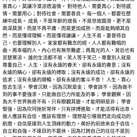
害真心，莫讓冷漠涼透溫情。 對待他人，需要真心；對待感
情，需要用心；對待社會，需要善良。 每一個人，都要在歷
練中成長。 成長，不是年齡的增長，不是世故圓滑，更不是
高深莫測，而是不再平庸，而是更加成熟，而是能夠順其自
然，而是懂得理解，而是懂得謙讓。 人生不易，要善待自
己，也要理解別人。 家家都有難念的經，人人都有難唱的
曲。再幸福的人，內心也有無奈難處；再風光的人，背后也有
苦楚寒涼。 誰的生活都不易，笑人等于笑己，尊重別人就是
尊重自己。 人生，沒有永遠的春天，卻有永遠的春意；沒有
永遠的稱心，卻有永遠的搏取；沒有永遠的成功，卻有永遠的
追求；沒有永遠的順暢，卻有永遠的奮斗不息！ 人生，靠心
態去生活。 學會沉默，因為沉默是金； 學會說不，因為做不
到的事不要強求，只能做自已力所能及的事； 學會觀察，因
為大千世界無奇不有，只有眼觀其變，才能明辯是非； 學會
堅強，因為坎坷挫折常伴，只有拼搏進取，才能活得有出息。
做人應該有自信，應該有理想。 理想是引導我們走向成功的
航燈，自信是達到人生頂峰的動力，美好的前途來自于自信、
自立和自強。不達目的不罷休，因為打跨自己的往往不是別