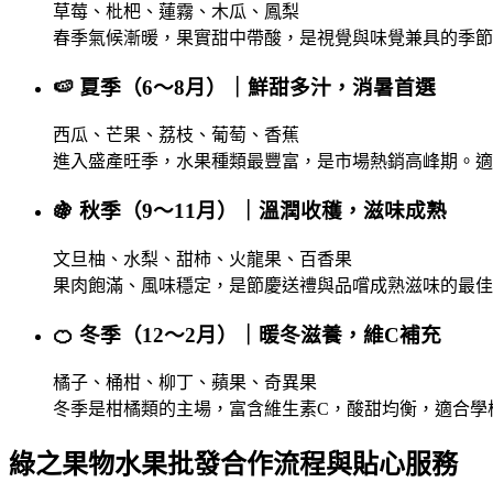
草莓、枇杷、蓮霧、木瓜、鳳梨
春季氣候漸暖，果實甜中帶酸，是視覺與味覺兼具的季節
🍉 夏季（6～8月）｜鮮甜多汁，消暑首選
西瓜、芒果、荔枝、葡萄、香蕉
進入盛產旺季，水果種類最豐富，是市場熱銷高峰期。適
🍇 秋季（9～11月）｜溫潤收穫，滋味成熟
文旦柚、水梨、甜柿、火龍果、百香果
果肉飽滿、風味穩定，是節慶送禮與品嚐成熟滋味的最佳
🍊 冬季（12～2月）｜暖冬滋養，維C補充
橘子、桶柑、柳丁、蘋果、奇異果
冬季是柑橘類的主場，富含維生素C，酸甜均衡，適合學
綠之果物水果批發合作流程與貼心服務