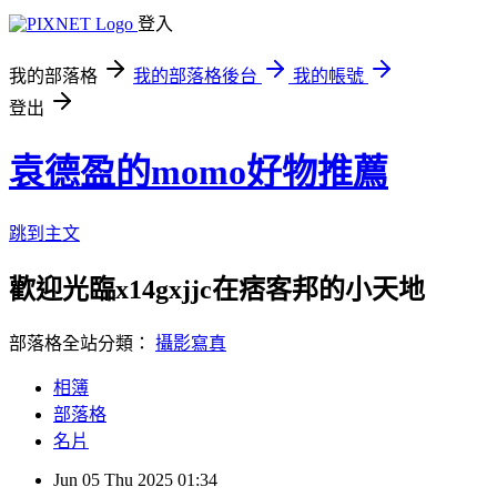
登入
我的部落格
我的部落格後台
我的帳號
登出
袁德盈的momo好物推薦
跳到主文
歡迎光臨x14gxjjc在痞客邦的小天地
部落格全站分類：
攝影寫真
相簿
部落格
名片
Jun
05
Thu
2025
01:34