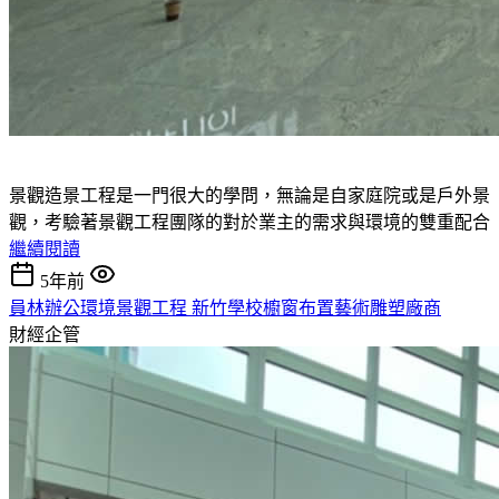
景觀造景工程是一門很大的學問，無論是自家庭院或是戶外景
觀，考驗著景觀工程團隊的對於業主的需求與環境的雙重配合
繼續閱讀
5年前
員林辦公環境景觀工程 新竹學校櫥窗布置藝術雕塑廠商
財經企管