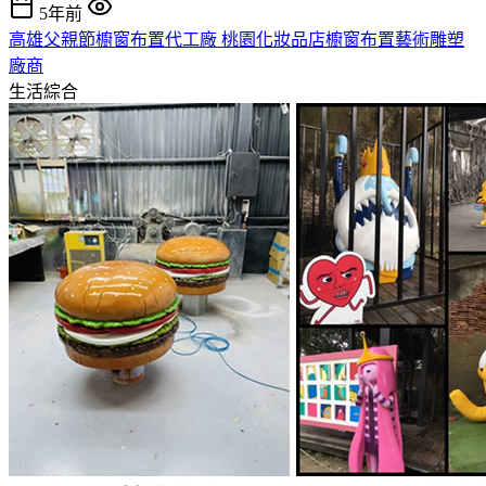
5年前
高雄父親節櫥窗布置代工廠 桃園化妝品店櫥窗布置藝術雕塑
廠商
生活綜合