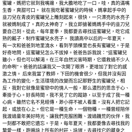
蜜罐，媽把它就到我嘴邊，我大膽地吃了一口，哇，真的滿嘴
生香，爽甜可口。 就在我吃著蜜罐兒的時候，媽拿起手中的
韭刀兒在青皮的蜜罐兒上雕刻起來，很快，一只漂亮的水亮子
就被媽制成了。真的太神奇了，我立即搶著媽媽手中的韭刀兒
要自己刻。從此，每年夏季，我都要去尋找這蜜罐兒，吃它成
熟的瓤子，制作蜜罐兒水亮子。 我讀高中以后的一年夏天，
有一次和爸爸到地里澆水，看到芋頭棵里也長有蜜罐兒。于是
好奇地問，這蜜罐兒怎么不拔掉。爸爸告訴我說：“這蜜罐兒
雖小，但也可以解渴。在三年自然災害時期，它還救過不少人
的命咧”。爸爸的話讓我又一次開了眼界，更增加了對它的感
激之情。 后來我當了教師，下田的機會很少，但我并沒有因
為工作的變化，生活環境的改變而忘記那野生的蜜罐兒，相
反，我對它就像是蜜戀中的情人一般，那么濃烈的思念于心、
牽掛于心。好長時間，我不見了它的蹤跡，以至于成了我一種
心病。雖然它名不見經傳，渺小得不被人看重，沒有人把它記
起，或放在心上。但它是一種生命，一個物種，一種曾經陪伴
我渡過童年美好時光、讓我們克服困難、渡過饑荒的伙伴，我
一刻都不敢把它遺忘。于是，每年夏天，我都要像去尋找我的
摯愛一樣，跑遍垛上所有的村莊、垛堓，去尋找它的藏身之