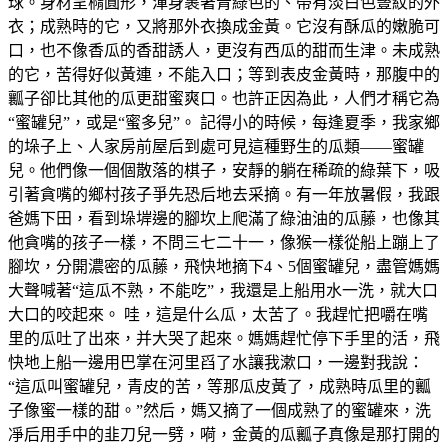
球。身材呈橢圓形，渾身裹著青綠色的、帶有淡白色豎紋的外
衣；成熟時的它，又將那外衣換成金黃。它沒有酥瓜的嫩脆可
口，也不像香瓜的香甜誘人，更沒有西瓜的甜而生津。未成熟
的它，苦得好似黃連，不能入口；等到表皮金黃時，那腹中的
瓤子卻比其他的瓜更甜蜜爽口。也許正因為此，人們才稱它為
“蜜罐兒”，或是“蜜多兒”。 記得小的時候，每逢夏季，我家鄉
的垛子上、人家房前屋后到處可見這種野生的瓜類——蜜罐
兒。他們像一個個散落的棋子，安靜的躺在稀疏的綠葉下，吸
引著貪嘴的鄉村孩子爭先恐后地去采摘。有一年放暑假，我跟
爸媽下田，看到垛堓邊的腳坎上爬滿了綠油油的瓜藤，也像其
他貪嘴的孩子一樣，不問三七二十一，像猴一樣從船上蹦上了
腳坎，分開濃密的瓜藤，飛快地摘下4、5個蜜罐兒，盡管媽媽
大聲喊著“這瓜不熟，不能吃”，我還是上船用水一洗，就大口
大口的咬起來。 哇，這是什么瓜，太苦了。我趕忙把嚼在嘴
里的瓜吐了出來，并大哭了起來。媽媽趕忙停下手里的活，飛
快地上船一邊用巴掌在河里舀了水讓我漱口，一邊對我說：
“這瓜叫蜜罐兒，青皮的苦，等那瓜皮黃了，成熟時瓜里的瓤
子像蜜一樣的甜。”然后，媽又摘了一個成熟了的蜜罐來，洗
凈后用手中的韭刀兒一劈，嗬，金黃的瓜瓤子真像是那打開的