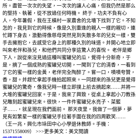
所。盡管一次次的失望，一次次的讓人心痛，但我仍然是那么
的堅持、執著，從不放過任何時機。 終于，功夫不負有心
人，今年暑假，我在王橫村一家農舍的北墻下找到了它。不知
怎的，我見到它的時候，像是久別重逢的親人一樣的親切，連
忙蹲下身去，激動得像慈母突然見到失散多年的兒女一樣，雙
手去擁抱它，去感受它身上的那種久別的味道。并開心地立即
叫來老伴和孫兒，和他們共同分享這驚人的喜悅。 老伴是鄉
下人，說從來沒見過這種叫蜜罐兒的瓜，覺得十分新奇，于
是，摘了一個成熟的蜜罐兒切開，一聞到了它的清香，一看到
了它的蜜一樣的金黃，老伴完全陶醉了。嘗一口，嘖嘖夸贊，
香，甜。并趕忙拿起手機拍起照來。一同趕來的孫兒更是覺得
蜜罐兒的驚奇，像我兒時一樣立即撲上前去摘起來……并將一
大堆的蜜罐兒回家。于是，我來了興致，從桌上拿起小刀教孫
兒雕刻起蜜罐兒來。很快，一件件蜜罐兒水亮子、菜籃
子……，就呈現在我們面前。 那天夜里，我做了一個夢，夢
見有如繁星一樣的蜜罐兒手拉著手圍在我的四周歡笑……
（王一兆，興化市垛田中心小學退休教師。手機：
15371558009） >>>更多美文：美文閱讀