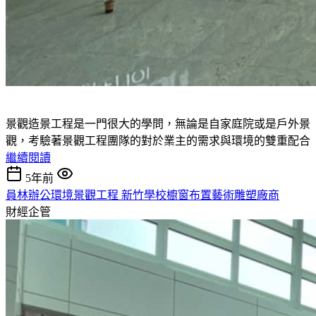
景觀造景工程是一門很大的學問，無論是自家庭院或是戶外景
觀，考驗著景觀工程團隊的對於業主的需求與環境的雙重配合
繼續閱讀
5年前
員林辦公環境景觀工程 新竹學校櫥窗布置藝術雕塑廠商
財經企管