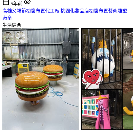
5年前
高雄父親節櫥窗布置代工廠 桃園化妝品店櫥窗布置藝術雕塑
廠商
生活綜合